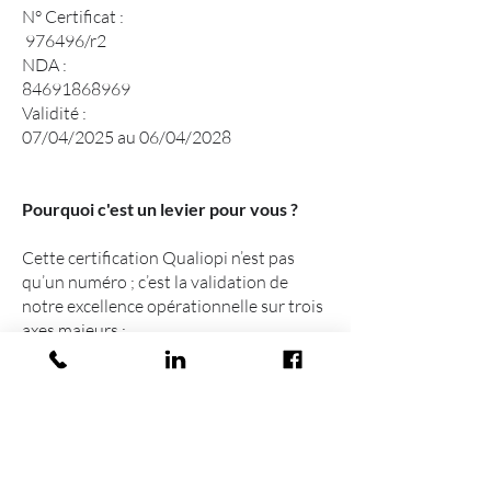
N° Certificat :
976496/r2
NDA :
84691868969
Validité :
07/04/2025 au 06/04/2028
Pourquoi c'est un levier pour vous ?
Cette certification Qualiopi n’est pas
qu’un numéro ; c’est la validation de
notre excellence opérationnelle sur trois
axes majeurs :
Ingénierie sur-mesure
: Des parcours
de formation audités pour répondre
précisément aux besoins du terrain
(particuliers comme entreprises).
Transparence et Suivi
: Une rigueur