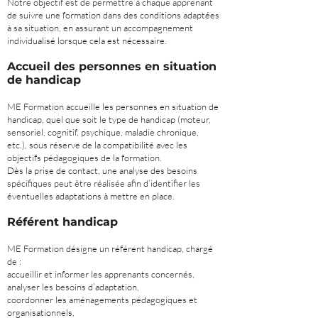
Notre objectif est de permettre à chaque apprenant
de suivre une formation dans des conditions adaptées
à sa situation, en assurant un accompagnement
individualisé lorsque cela est nécessaire.
Accueil des personnes en situation
de handicap
ME Formation accueille les personnes en situation de
handicap, quel que soit le type de handicap (moteur,
sensoriel, cognitif, psychique, maladie chronique,
etc.), sous réserve de la compatibilité avec les
objectifs pédagogiques de la formation.
Dès la prise de contact, une analyse des besoins
spécifiques peut être réalisée afin d’identifier les
éventuelles adaptations à mettre en place.
Référent handicap
ME Formation désigne un référent handicap, chargé
de :
accueillir et informer les apprenants concernés,
analyser les besoins d’adaptation,
coordonner les aménagements pédagogiques et
organisationnels,