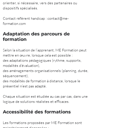
orienter, si nécessaire, vers des partenaires ou
dispositifs spécialisés.
Contact référent handicap :
contact@me-
formation.com
Adaptation des parcours de
formation
Selon la situation de l’apprenant, ME Formation peut
mettre en œuvre, lorsque cela est possible :
des adaptations pédagogiques (rythme, supports,
modalités d’évaluation),
des aménagements organisationnels (planning, durée,
séquencement),
des modalités de formation à distance, lorsque le
présentiel n’est pas adapté.
Chaque situation est étudiée au cas par cas, dans une
logique de solutions réalistes et efficaces.
Accessibilité des formations
Les formations proposées par ME Formation sont
majoritairement dispensées :