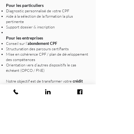
Pour les particuliers
Diagnostic personnalisé de votre CPF
Aide à la sélection de la formation la plus
pertinente
Support dossier & inscription
Pour les entreprises
Conseil sur l’
abondement CPF
Structuration des parcours certifiants
Mise en cohérence CPF / plan de développement
des compétences
Orientation vers d’autres dispositifs le cas
échéant (OPCO / FNE)
Notre objectif est de transformer votre
crédit
CPF en compétences réelles
, avec un
accompagnement transparent et conforme.
Pour aller plus loin
Cette page fait partie d’une série de ressources
sur les financements :
Financement OPCO
– plan de développement
des compétences
FNE-Formation
– dispositifs exceptionnels