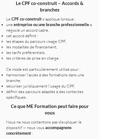
Le CPF co-construit – Accords &
branches
Le
CPF co-construit
s’applique lorsque :
une
entreprise ou une branche professionnelle
a
négocié un accord cadre,
cet accord définit :
les étapes du parcours visage CPF,
les modalités de financement,
les tarifs préférentiels,
les critères de prise en charge.
Ce mode est particulièrement utilisé pour :
harmoniser l’accès à des formations dans une
branche,
sécuriser juridiquement l’usage du CPF,
définir des parcours adaptés à des contextes
spécifiques.
Ce que ME Formation peut faire pour
vous
Nous ne nous contentons pas d’expliquer le
dispositif — nous vous
accompagnons
concrètement
: