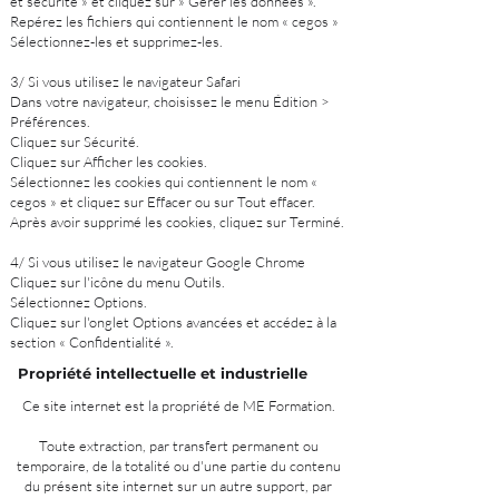
et sécurité » et cliquez sur » Gérer les données ».
Repérez les fichiers qui contiennent le nom « cegos »
Sélectionnez-les et supprimez-les.
3/ Si vous utilisez le navigateur Safari
Dans votre navigateur, choisissez le menu Édition >
Préférences.
Cliquez sur Sécurité.
Cliquez sur Afficher les cookies.
Sélectionnez les cookies qui contiennent le nom «
cegos » et cliquez sur Effacer ou sur Tout effacer.
Après avoir supprimé les cookies, cliquez sur Terminé.
4/ Si vous utilisez le navigateur Google Chrome
Cliquez sur l'icône du menu Outils.
Sélectionnez Options.
Cliquez sur l'onglet Options avancées et accédez à la
section « Confidentialité ».
Propriété intellectuelle et industrielle
Ce site internet est la propriété de ME Formation.
Toute extraction, par transfert permanent ou
temporaire, de la totalité ou d'une partie du contenu
du présent site internet sur un autre support, par