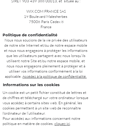
SIRET
903 439 388 00013
, et située au :
WIX.COM FRANCE SAS
19 Boulevard Malesherbes
75008 Paris Cedex 8
France
Politique de confidentialité
Nous nous soucions de la vie privée des utilisateurs
de notre site Internet et/ou de notre espace mobile
et nous nous engageons à protéger les informations
que les utilisateurs partagent avec nous lorsqu’ils
utilisent notre Site et/ou notre espace mobile, et
nous nous engageons pleinement à protéger et à
utiliser vos informations conformément à la loi
applicable.
Accédez à la politique de confidentialité.
Informations sur les cookies
Un cookie est un petit fichier constitué de lettres et
de chiffres et téléchargé sur votre ordinateur lorsque
vous accédez à certains sites web. En général, les
cookies permettent à un site web de reconnaître
l'ordinateur de l’utilisateur.
Pour accédez aux informations concernant notre
politique en matière de cookies,
cliquez ici
.