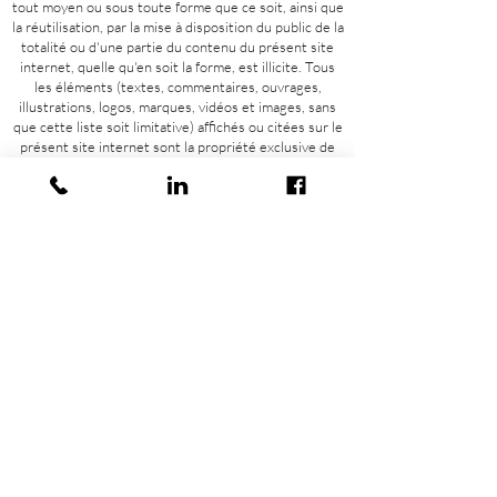
tout moyen ou sous toute forme que ce soit, ainsi que
la réutilisation, par la mise à disposition du public de la
totalité ou d'une partie du contenu du présent site
internet, quelle qu'en soit la forme, est illicite. Tous
les éléments (textes, commentaires, ouvrages,
illustrations, logos, marques, vidéos et images, sans
que cette liste soit limitative) affichés ou citées sur le
présent site internet sont la propriété exclusive de
leurs titulaires respectifs. Conformément au Code de
la Propriété Intellectuelle, toute utilisation ou
reproduction totale ou partielle desdits éléments
effectuée à partir du présent site internet sans
l'autorisation expresse et écrite de ME Formation est
interdite.
Utilisation du site
ME Formation s’engage à mettre en œuvre tous les
moyens à sa disposition pour assurer la fiabilité de
l’utilisation du présent site internet et de ses
contenus.
Accédez aux conditions d'utilisation de
notre site.