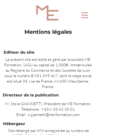
Mentions légales
Editeur du site
Le présent site est édité et géré par la société ME
Formation, SASU au capital de 1 000€, immatriculée
au Registre du Commerce et des Sociétés de Lyon
sous le numéro B
901 395 467
, dont le siège social
est situé 33, rue de France, 69100 Villeurbanne,
France.
Directeur de la publication
M. Steve GIANNETTI, Président de ME Formation
Téléphone :
+33 6 33 42 33 01
Email :
s.giannetti@me-formation.com
Hébergeur
Site hébergé par WIX enregistrée au numéro de