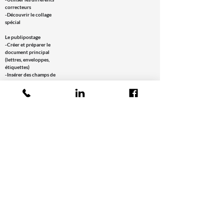
correcteurs
-Découvrir le collage
spécial
Le publipostage
-Créer et préparer le
document principal
(lettres, enveloppes,
étiquettes)
-Insérer des champs de
fusion
-Utiliser les règles
(et/ou, si...)
-Sélectionner une
source de données
internes et externes
-Utiliser des filtres à la
base de données
-Fusionner et générer
les courriers et des
étiquettes de
publipostage
Mise à jour : 02/04/2025
Demander un devis