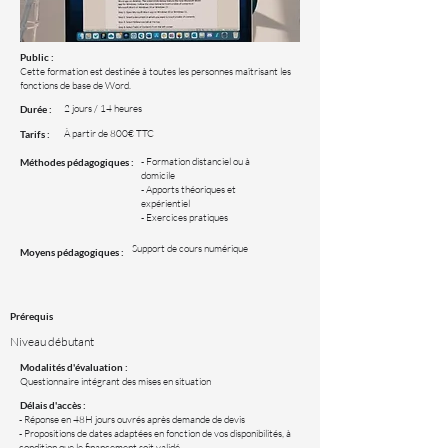
Public :
Cette formation est destinée à toutes les personnes maîtrisant les
fonctions de base de Word.
2 jours / 14 heures
Durée :
À partir de 800€ TTC
Tarifs :
- Formation distanciel ou à
Méthodes pédagogiques :
domicile
- Apports théoriques et
expérientiel
- Exercices pratiques
Support de cours numérique
Moyens pédagogiques :
Prérequis
Niveau débutant
Modalités d'évaluation :
Questionnaire intégrant des mises en situation
Délais d'accès :
- Réponse en 48H jours ouvrés après demande de devis
- Propositions de dates adaptées en fonction de vos disponibilités, à
condition que le financement soit validé