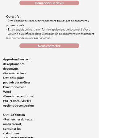
Demander un devis
Objectifs :
- Être capable de concevoir rapidement tous types de documents
professionnels
- Être capable de mettre en forme rapidement un document Word
- Devenir plus efficace dans la production de documents en maîtrisant
les commandes avancées de Word
Nous contacter
Approfondissement
des options des
documents
-Paramétrer les «
Options » pour
pouvoir paramétrer
l’environnement
Word
-Enregistrer au format
PDF et découvrir les
options de conversion
Outils d’édition
-Rechercher du texte
ou du format,
consulter les
statistiques
-Utiliser les différents