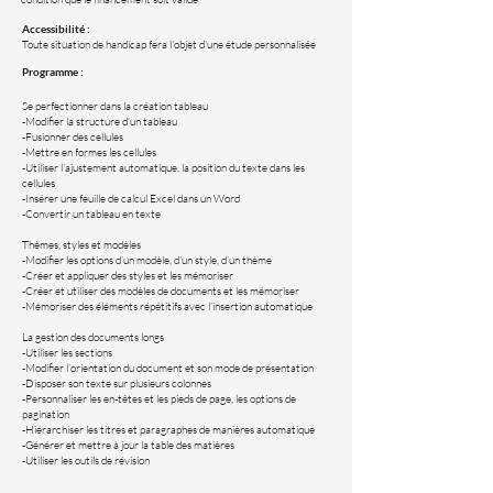
Accessibilité :
Toute situation de handicap fera l'objet d'une étude personnalisée
Programme :
Se perfectionner dans la création tableau
-Modifier la structure d’un tableau
-Fusionner des cellules
-Mettre en formes les cellules
-Utiliser l’ajustement automatique, la position du texte dans les
cellules
-Insérer une feuille de calcul Excel dans un Word
-Convertir un tableau en texte
Thèmes, styles et modèles
-Modifier les options d’un modèle, d’un style, d’un thème
-Créer et appliquer des styles et les mémoriser
-Créer et utiliser des modèles de documents et les mémoriser
-Mémoriser des éléments répétitifs avec l’insertion automatique
La gestion des documents longs
-Utiliser les sections
-Modifier l’orientation du document et son mode de présentation
-Disposer son texte sur plusieurs colonnes
-Personnaliser les en-têtes et les pieds de page, les options de
pagination
-Hiérarchiser les titres et paragraphes de manières automatique
-Générer et mettre à jour la table des matières
-Utiliser les outils de révision