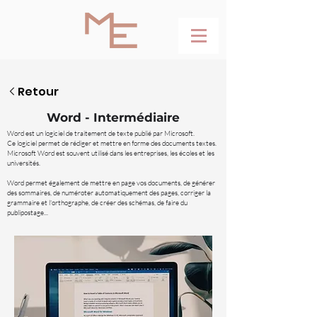
Retour
Word - Intermédiaire
Word est un logiciel de traitement de texte publié par Microsoft.
Ce logiciel permet de rédiger et mettre en forme des documents textes.
Microsoft Word est souvent utilisé dans les entreprises, les écoles et les
universités.
Word permet également de mettre en page vos documents, de générer
des sommaires, de numéroter automatiquement des pages, corriger la
grammaire et l'orthographe, de créer des schémas, de faire du
publipostage...