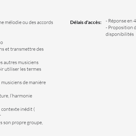
- Réponse en 
 une mélodie ou des accords
Délais d'accès:
- Proposition 
disponibilités
no
ns et transmettre des
es autres musiciens
r utiliser les termes
s musiciens de manière
ture, l’harmonie
contexte inédit (
r
s son propre groupe,