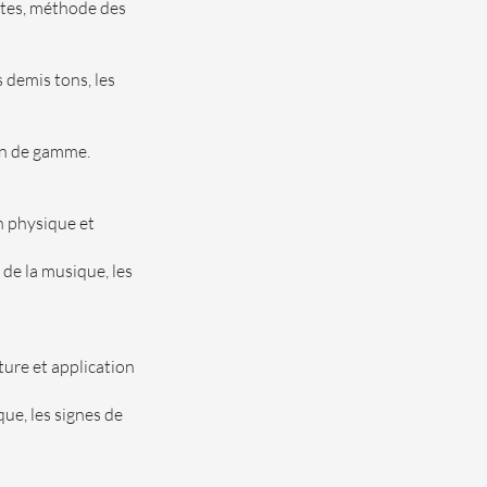
otes, méthode des
s demis tons, les
on de gamme.
n physique et
 de la musique, les
ure et application
que, les signes de