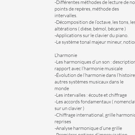
-Différentes méthodes de lecture de n
points de repères, méthode des
intervalles.
-Décomposition de l’octave, les tons, le
altérations ( diése, bémol, bécarre )
-Applications sur le clavier du piano.
-Le système tonal majeur mineur, noti
L’harmonie
-Les harmoniques d’un son : descriptio
rapport avec l’harmonie musicale
-Évolution de l’harmonie dans l’histoire
autres systèmes musicaux dans le
monde
-Les intervalles : écoute et chiffrage
-Les accords fondamentaux ( nomenclat
sur un clavier )
-Chiffrage international, grille harmoni
reprises
-Analyse harmonique d’une grille
-Premières notions d’improvisation