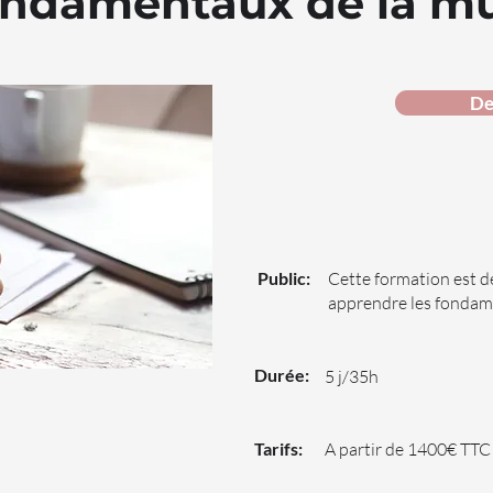
ondamentaux de la m
De
Public:
Cette formation est d
apprendre les fondam
Durée:
5 j/35h
Tarifs:
A partir de 1400€ TTC