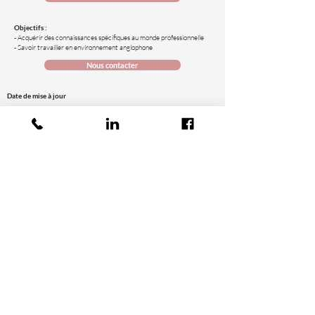
Objectifs :
- Acquérir des connaissances spécifiques au monde professionnelle
- Savoir travailler en environnement anglophone
Nous contacter
Date de mise à jour
02/04/2025
Demander un devis
La certification qualité a été délivrée au titre des catégories d'actions
suivantes : actions de formation.
Nos formations
Nos formations en langues
Nos formations en bureautique
Entreprises