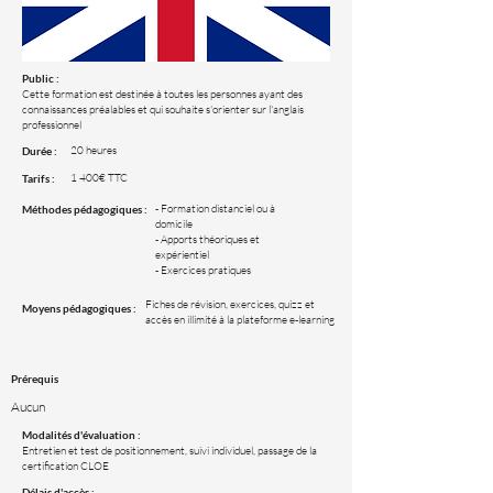
Public :
Cette formation est destinée à toutes les personnes ayant des
connaissances préalables et qui souhaite s'orienter sur l'anglais
professionnel
20 heures
Durée :
1 400€ TTC
Tarifs :
- Formation distanciel ou à
Méthodes pédagogiques :
domicile
- Apports théoriques et
expérientiel
- Exercices pratiques
Fiches de révision, exercices, quizz et
Moyens pédagogiques :
accès en illimité à la plateforme e-learning
Prérequis
Aucun
Modalités d'évaluation :
Entretien et test de positionnement, suivi individuel, passage de la
certification CLOE
Délais d'accès :