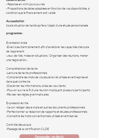
- Réponse en 48H jours ouvrés
- Propositions de dates adaptées en fonction de vos disponibilités, à
condition que le financement soit validé
Accessibilité :
toute situation de handicap fera l'objet d'une étude personnalisée
programme :
Expression orale
-Exercices d'entraînement afin d'améliorer les capacités d'écoute
de l'apprenant
-Jeux de rôle, mises en situations : Organiser des réunions, mener
une négociation...
Compréhension de texte
-Lecture de texte professionnels
-Comprendre les mots de vocabulaire clé utilisés en entreprise et
dans quel contexte
-Discerner les informations utiles de vos clients
-Pouvoir suivre le fil d'une réunion impliquant plusieurs participants
-Réviser les règles grammaticales
Expression écrite
-Savoir rédiger des e-mails et autres documents professionnels
-Perfectionner la rédaction de rapports et études professionnels
-Connaître les mots conventionnels utilisés en entreprise
Contrôle des acquis
-Passage de la certification CLOE
Demander un devis