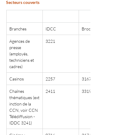
Secteurs couverts 
Branches
IDCC
Brochure
Agences de 
3221
presse 
(employés, 
techniciens et 
cadres)
Casinos
2257
3167
Chaînes 
2411
3319
thématiques (ext
inction de la 
CCN, voir CCN 
Télédiffusion - 
IDDC 3241)